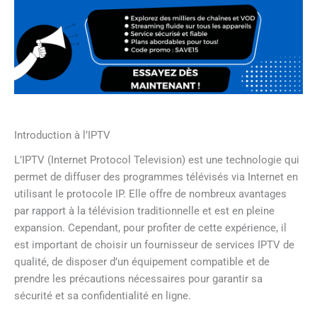
Introduction à l’IPTV
L’IPTV (Internet Protocol Television) est une technologie qui
permet de diffuser des programmes télévisés via Internet en
utilisant le protocole IP. Elle offre de nombreux avantages
par rapport à la télévision traditionnelle et est en pleine
expansion. Cependant, pour profiter de cette expérience, il
est important de choisir un fournisseur de services IPTV de
qualité, de disposer d’un équipement compatible et de
prendre les précautions nécessaires pour garantir sa
sécurité et sa confidentialité en ligne.