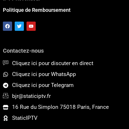
Politique de Remboursement
F
T
Y
a
w
o
c
i
u
e
t
t
b
t
u
o
e
b
Contactez-nous
o
r
e
k
Cliquez ici pour discuter en direct
Cliquez ici pour WhatsApp
Cliquez ici pour Telegram
bjr@staticiptv.fr
16 Rue du Simplon 75018 Paris, France
StaticIPTV