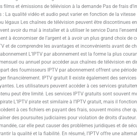
des films et émissions de télévision à la demande Pas de frais d
: La qualité vidéo et audio peut varier en fonction de la vitesse
ou légaux Les chaînes de télévision peuvent être discontinues e
nt avoir du mal à installer et à utiliser le service Dans l’ensemb
chent à économiser de l’argent et à avoir un plus grand choix de 
TV et de comprendre les avantages et inconvénients avant de choi
r abonnement L’IPTV par abonnement est la forme la plus courant
ensuel ou annuel pour accéder aux chaînes de télévision en dire
upart des fournisseurs IPTV par abonnement offrent une période 
ager financièrement. IPTV gratuit Il existe également des services
yantes. Les utilisateurs peuvent accéder à ces services gratuitem
enu peut être limité. Les services IPTV gratuits sont souvent mo
irate L’IPTV pirate est similaire à l’IPTV gratuit, mais il foncti
accèdent à ces fichiers en payant des frais, souvent moins cher qu
aîner des poursuites judiciaires pour violation de droits d’auteur. 
andée, car elle peut causer des problèmes juridiques et de sécurit
ntir la qualité et la fiabilité. En résumé, l’IPTV offre une alterna