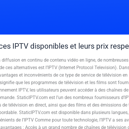
ces IPTV disponibles et leurs prix respe
la diffusion en continu de contenu vidéo en ligne, de nombreuses
de ces alternatives est l’IPTV (Internet Protocol Television). Dans
 avantages et inconvénients de ce type de service de télévision e
signifie que les programmes de télévision et les films sont fourni
bonnement IPTV, les utilisateurs peuvent accéder à des chaînes de
demande. StaticIPTV.com est l’un des nombreux fournisseurs d’IP
 de télévision en direct, ainsi que des films et des émissions de 
dable. StaticIPTV.com est disponible dans plusieurs langues, y 
vénients de l’IPTV Comme pour toute technologie, l’IPTV a ses a
s avantages : Accès à un grand nombre de chaînes de télévision 