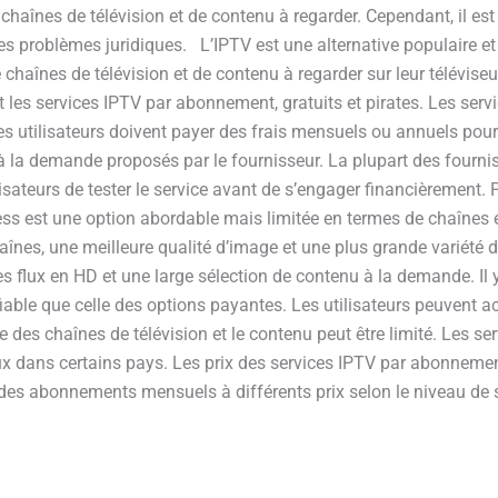
 chaînes de télévision et de contenu à regarder. Cependant, il es
r les problèmes juridiques. L’IPTV est une alternative populaire et
chaînes de télévision et de contenu à regarder sur leur téléviseu
 les services IPTV par abonnement, gratuits et pirates. Les ser
es utilisateurs doivent payer des frais mensuels ou annuels pour
on à la demande proposés par le fournisseur. La plupart des fou
lisateurs de tester le service avant de s’engager financièrement.
ress est une option abordable mais limitée en termes de chaînes 
nes, une meilleure qualité d’image et une plus grande variété d
s flux en HD et une large sélection de contenu à la demande. Il 
fiable que celle des options payantes. Les utilisateurs peuvent 
des chaînes de télévision et le contenu peut être limité. Les se
gaux dans certains pays. Les prix des services IPTV par abonne
s abonnements mensuels à différents prix selon le niveau de se