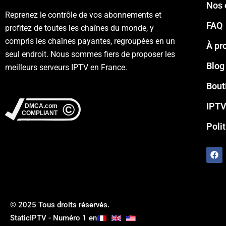
Nos 
Reprenez le contrôle de vos abonnements et
FAQ
profitez de toutes les chaînes du monde, y
compris les chaînes payantes, regroupées en un
À pr
seul endroit. Nous sommes fiers de proposer les
Blog
meilleurs serveurs IPTV en France.
Bout
IPTV
Poli
F
a
c
e
b
o
o
© 2025 Tous droits réservés.
k
StaticIPTV - Numéro 1 en