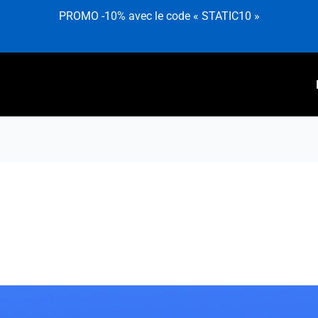
PROMO -10% avec le code « STATIC10 »