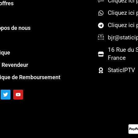
Cliquez ici 
offres
Cliquez ici
Cliquez ici
opos de nous
bjr@staticip
16 Rue du 
ique
France
 Revendeur
StaticIPTV
tique de Remboursement
T
Y
w
o
i
u
t
t
t
u
e
b
r
e