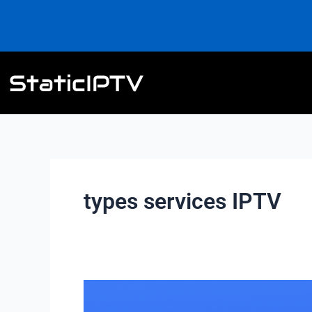
Aller
au
contenu
types services IPTV
Les
différents