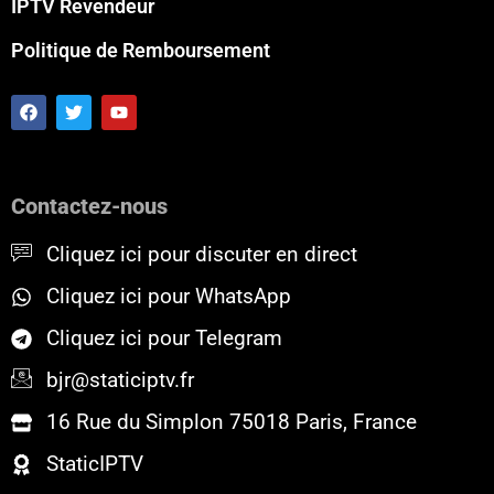
IPTV Revendeur
Politique de Remboursement
F
T
Y
a
w
o
c
i
u
e
t
t
b
t
u
o
e
b
Contactez-nous
o
r
e
k
Cliquez ici pour discuter en direct
Cliquez ici pour WhatsApp
Cliquez ici pour Telegram
bjr@staticiptv.fr
16 Rue du Simplon 75018 Paris, France
StaticIPTV