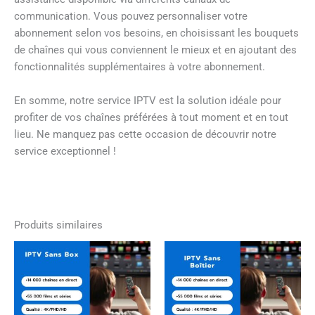
communication. Vous pouvez personnaliser votre
abonnement selon vos besoins, en choisissant les bouquets
de chaînes qui vous conviennent le mieux et en ajoutant des
fonctionnalités supplémentaires à votre abonnement.
En somme, notre service IPTV est la solution idéale pour
profiter de vos chaînes préférées à tout moment et en tout
lieu. Ne manquez pas cette occasion de découvrir notre
service exceptionnel !
Produits similaires
Plage
Plage
Ce
Ce
de
de
produit
produi
prix :
prix :
a
a
0,00€
0,00€
à
à
plusieurs
plusie
49,99€
49,99€