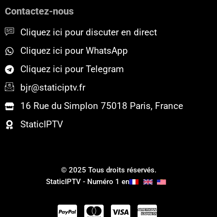
o
e
b
Contactez-nous
o
r
e
k
Cliquez ici pour discuter en direct
Cliquez ici pour WhatsApp
Cliquez ici pour Telegram
bjr@staticiptv.fr
16 Rue du Simplon 75018 Paris, France
StaticIPTV
© 2025 Tous droits réservés.
StaticIPTV - Numéro 1 en