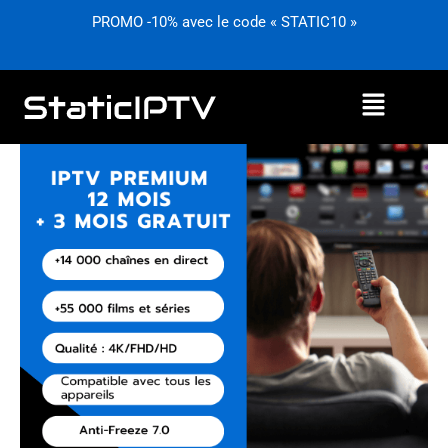
Aller
PROMO -10% avec le code « STATIC10 »
au
contenu
Menu
quantité
de
Abonnement
IPTV
Premium
de
12
mois
(avec
3
mois
gratuits)