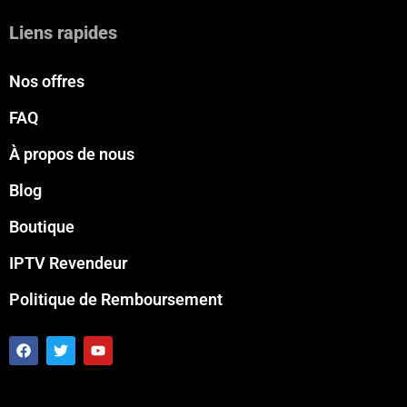
Liens rapides
Nos offres
FAQ
À propos de nous
Blog
Boutique
IPTV Revendeur
Politique de Remboursement
F
T
Y
a
w
o
c
i
u
e
t
t
b
t
u