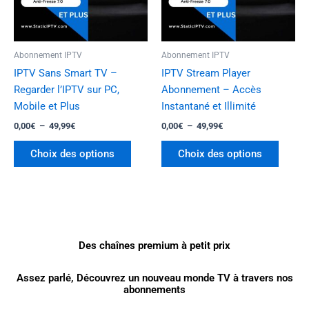
options
option
peuvent
peuven
être
être
Abonnement IPTV
Abonnement IPTV
choisies
choisi
IPTV Sans Smart TV –
IPTV Stream Player
sur
sur
Regarder l’IPTV sur PC,
Abonnement – Accès
la
la
Mobile et Plus
Instantané et Illimité
page
page
0,00
€
–
49,99
€
0,00
€
–
49,99
€
du
du
produit
produi
Choix des options
Choix des options
Des chaînes premium à petit prix
Assez parlé, Découvrez un nouveau monde TV à travers nos
abonnements