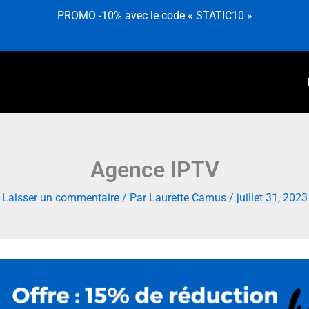
PROMO -10% avec le code « STATIC10 »
Agence IPTV
Laisser un commentaire
/ Par
Laurette Camus
/
juillet 31, 2023