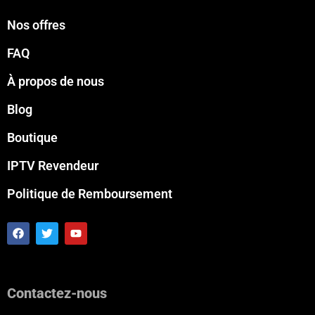
Nos offres
FAQ
À propos de nous
Blog
Boutique
IPTV Revendeur
Politique de Remboursement
F
T
Y
a
w
o
c
i
u
e
t
t
b
t
u
o
e
b
Contactez-nous
o
r
e
k