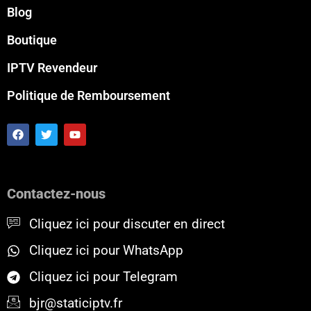
Blog
Boutique
IPTV Revendeur
Politique de Remboursement
F
T
Y
a
w
o
c
i
u
e
t
t
b
t
u
o
e
b
Contactez-nous
o
r
e
k
Cliquez ici pour discuter en direct
Cliquez ici pour WhatsApp
Cliquez ici pour Telegram
bjr@staticiptv.fr