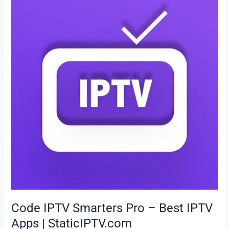
IPTV
Smarters
Pro
–
Best
IPTV
Apps
|
StaticIPTV.com
Code IPTV Smarters Pro – Best IPTV
Apps | StaticIPTV.com