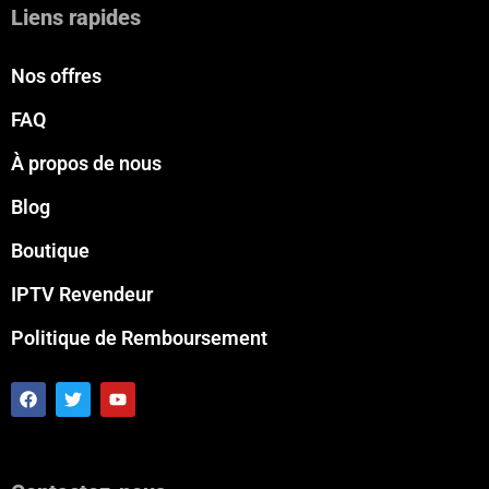
Liens rapides
Nos offres
FAQ
À propos de nous
Blog
Boutique
IPTV Revendeur
Politique de Remboursement
F
T
Y
a
w
o
c
i
u
e
t
t
b
t
u
o
e
b