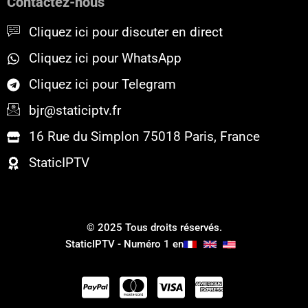
Contactez-nous
o
r
e
k
Cliquez ici pour discuter en direct
Cliquez ici pour WhatsApp
Cliquez ici pour Telegram
bjr@staticiptv.fr
16 Rue du Simplon 75018 Paris, France
StaticIPTV
© 2025 Tous droits réservés.
StaticIPTV - Numéro 1 en