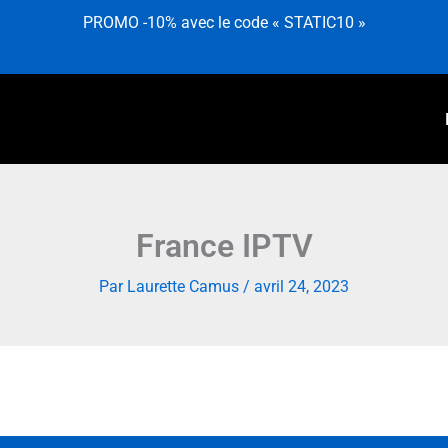
PROMO -10% avec le code « STATIC10 »
France IPTV
Par
Laurette Camus
/
avril 24, 2023