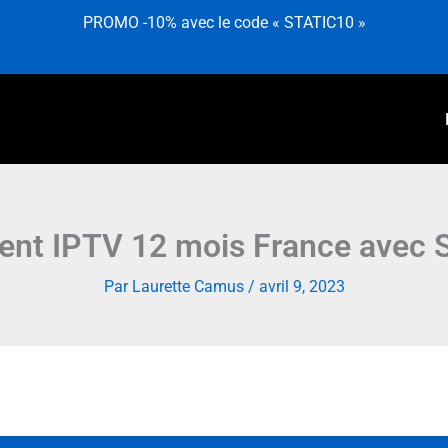
PROMO -10% avec le code « STATIC10 »
nt IPTV 12 mois France avec S
Par
Laurette Camus
/
avril 9, 2023