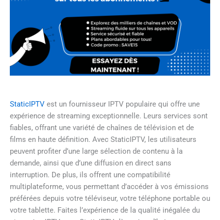
StaticIPTV
est un fournisseur IPTV populaire qui offre une
expérience de streaming exceptionnelle. Leurs services sont
fiables, offrant une variété de chaînes de télévision et de
films en haute définition. Avec StaticIPTV, les utilisateurs
peuvent profiter d’une large sélection de contenu à la
demande, ainsi que d’une diffusion en direct sans
interruption. De plus, ils offrent une compatibilité
multiplateforme, vous permettant d’accéder à vos émissions
préférées depuis votre téléviseur, votre téléphone portable ou
votre tablette. Faites l’expérience de la qualité inégalée du