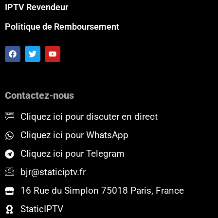
IPTV Revendeur
Politique de Remboursement
F
T
Y
a
w
o
c
i
u
e
t
t
b
t
u
o
e
b
Contactez-nous
o
r
e
k
Cliquez ici pour discuter en direct
Cliquez ici pour WhatsApp
Cliquez ici pour Telegram
bjr@staticiptv.fr
16 Rue du Simplon 75018 Paris, France
StaticIPTV