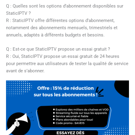
Q : Quelles sont les options d’abonnement disponibles sur
StaticIPTV ?
R : StaticIPTV offre différentes options d’abonnement,
notamment des abonnements mensuels, trimestriels et
annuels, adaptés à différents budgets et besoins.
Q : Est-ce que StaticIPTV propose un essai gratuit ?
R : Oui, StaticIPTV propose un essai gratuit de 24 heures
pour permettre aux utilisateurs de tester la qualité de service
avant de s’abonner.